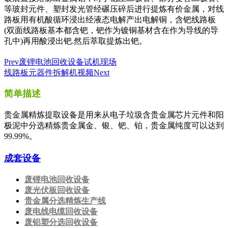
等玻封元件、塑封发光管经碾压碎后进行提炼有价金属，对线
路板用有机酸循环浸出经液态电解产出电解铜，含钯线路板
(双面线路板基本都含钯，钯作为镀铜基材含在作为导线的导
孔中)再用酸浸出钯.然后萃取提炼出钯。
Prev
废锂电池回收设备试机现场
线路板元器件拆解机视频
Next
简单描述
贵金属精炼提取设备是用来从电子垃圾含贵金属芯片元件和阳
极泥中分选精炼贵金属金、银、钯、铂，贵金属纯度可以达到
99.99%。
成套设备
废锂电池回收设备
废光伏板回收设备
贵金属分选精炼生产线
废电线电缆回收设备
废铝塑分选回收设备