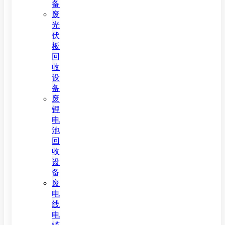
备
废
光
伏
板
回
收
设
备
废
锂
电
池
回
收
设
备
废
电
线
电