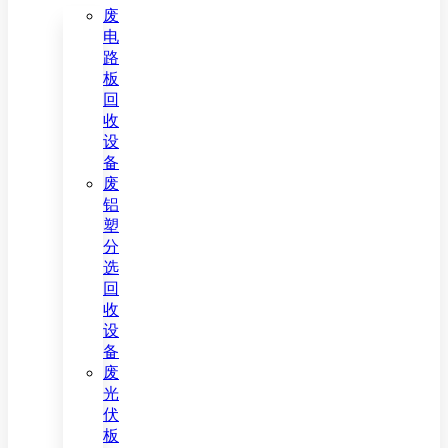
废
电
路
板
回
收
设
备
废
铝
塑
分
选
回
收
设
备
废
光
伏
板