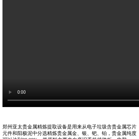
郑州亚太贵金属精炼提取设备是用来从电子垃圾含贵金属芯片
元件和阳极泥中分选精炼贵金属金、银、钯、铂，贵金属纯度