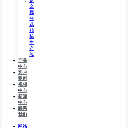
贵
金
属
分
选
精
炼
生
产
线
产品
中心
客户
案例
视频
中心
新闻
中心
联系
我们
网站