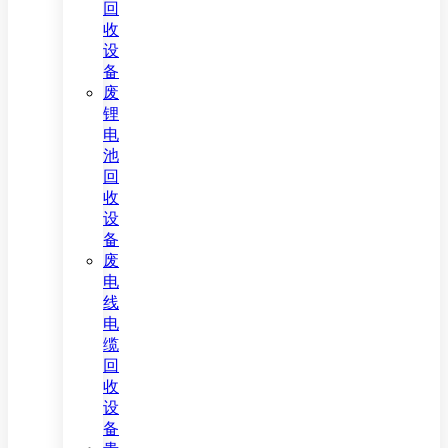
回
收
设
备
废
锂
电
池
回
收
设
备
废
电
线
电
缆
回
收
设
备