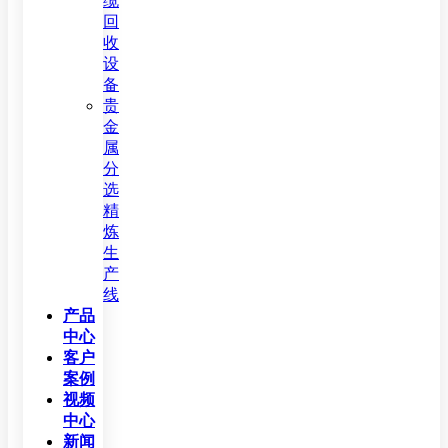
缆
回
收
设
备
贵
金
属
分
选
精
炼
生
产
线
产品
中心
客户
案例
视频
中心
新闻