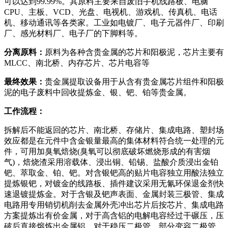
可以达到99.99%。其原料主要来自废旧手机线路板、电脑
CPU、主板、VCD、光盘、电视机、游戏机、传真机、电话
机、移动通讯等各类家。工业如电镀厂、电子元器件厂、印刷
厂、感光材料厂、电子厂的下脚料等。
分离原料：
原料为各种含贵金属的芯片和阳极泥，芯片主要有
MLCC、南北桥、内存芯片、芯片电容等
最终效果：
贵金属提取设备用于从含有贵金属芯片组件和阳极
泥的电子废料中回收提炼金、银、钯、铂等贵金属。
工作流程：
拆解后不能返回的芯片、南北桥、存储片、集成电路、塑封场
效应都是在元件中含金银量最高的集体材料符合统一处理的元
件，可用加臭氧焙烧(臭氧可以彻底破坏燃烧形成的有害烟
气)，焙烧渣采用溶载体、浸出铜、铅锡、盐酸介质浸出金铂
钯、萃取金、铂、钯。对含银钯高的贴片电容独立用酸法独立
提炼银钯，对镀金的线路板、插件建议采用无氰环保退金剂快
速退镀提炼金。对于含银及钯声表面、金属封装三极管、集成
电路用专用销切机削去金属外壳冲出芯片后按芯片、集成电路
方案提炼出有价金属，对于高含铝的电解电容经过干碾压，压
破后直接熔炼出金属铝，对于稳压二极管、部分变容二极管、