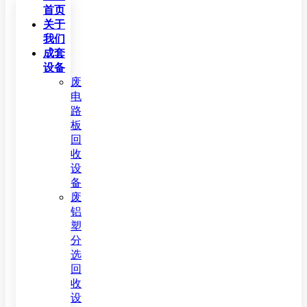
首页
关于
我们
成套
设备
废
电
路
板
回
收
设
备
废
铝
塑
分
选
回
收
设