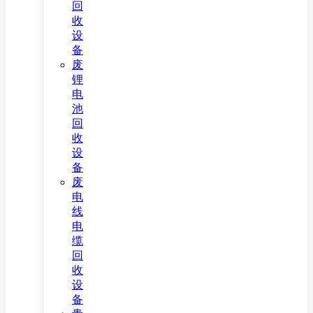
回
收
设
备
废
锂
电
池
回
收
设
备
废
电
线
电
缆
回
收
设
备