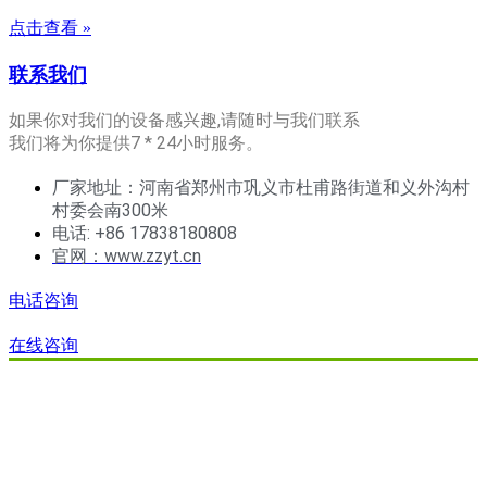
点击查看 »
联系我们
如果你对我们的设备感兴趣,请随时与我们联系
我们将为你提供7 * 24小时服务。
厂家地址：河南省郑州市巩义市杜甫路街道和义外沟村
村委会南300米
电话: +86 17838180808
官网：www.zzyt.cn
电话咨询
在线咨询