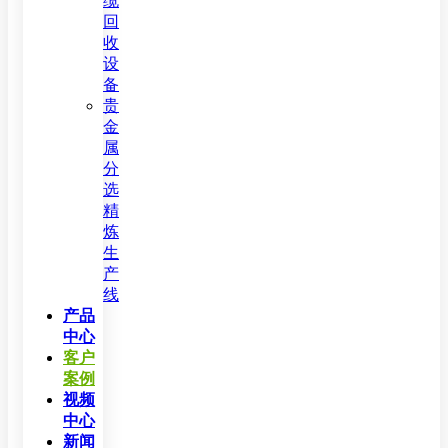
缆
回
收
设
备
贵
金
属
分
选
精
炼
生
产
线
产品
中心
客户
案例
视频
中心
新闻