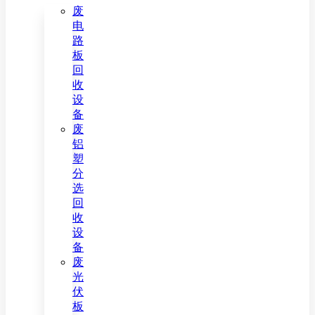
废
电
路
板
回
收
设
备
废
铝
塑
分
选
回
收
设
备
废
光
伏
板