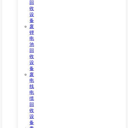
回
收
设
备
废
锂
电
池
回
收
设
备
废
电
线
电
缆
回
收
设
备