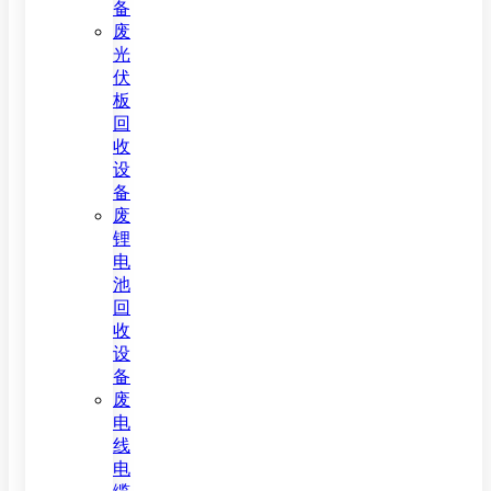
备
废
光
伏
板
回
收
设
备
废
锂
电
池
回
收
设
备
废
电
线
电