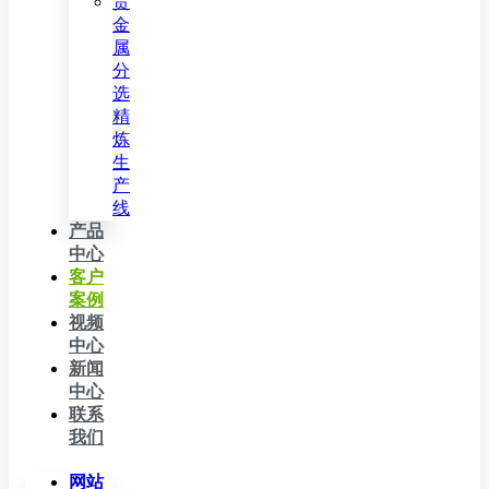
贵
金
属
分
选
精
炼
生
产
线
产品
中心
客户
案例
视频
中心
新闻
中心
联系
我们
网站