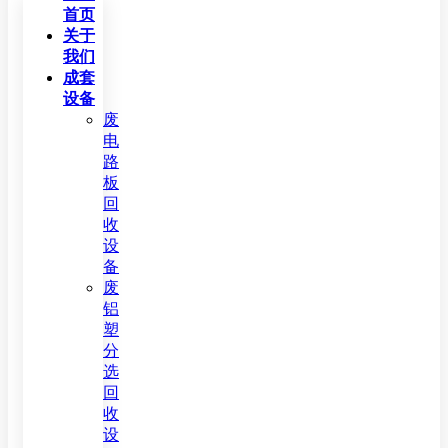
首页
关于
我们
成套
设备
废
电
路
板
回
收
设
备
废
铝
塑
分
选
回
收
设